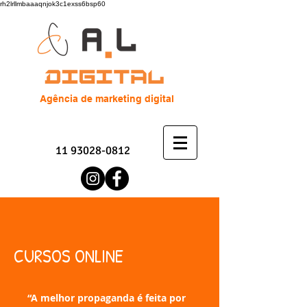
rh2lrllmbaaaqnjok3c1exss6bsp60
Agência de marketing digital
11 93028-0812
CURSOS ONLINE
“A melhor propaganda é feita por